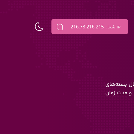
216.73.216.215
IP شما:
یر ارسال بسته‌های
 و مدت زمان