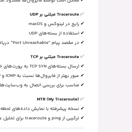
✔ ممکن است توسط فایروال‌ها مسدود ش
✅
Traceroute مبتنی بر UDP
✔ رایج در لینوکس و macOS
✔ استفاده از بسته‌های UDP
✔ در مقصد پیام “Port Unreachable” دریافت می‌شود
✅
Traceroute مبتنی بر TCP
✔ ارسال بسته‌های TCP SYN به پورت‌های خاص
✔ عبور بهتر از فایروال‌ها نسبت به ICMP و UDP
✔ مناسب برای بررسی اتصال به وب‌سایت‌ها
MTR (My Traceroute)
✅
✔ نسخه پیشرفته با نمایش داده‌های لحظه‌ا
✔ ترکیبی از ping و traceroute برای تحلیل عمیق‌تر