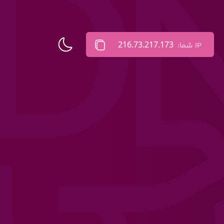
216.73.217.173
IP شما: