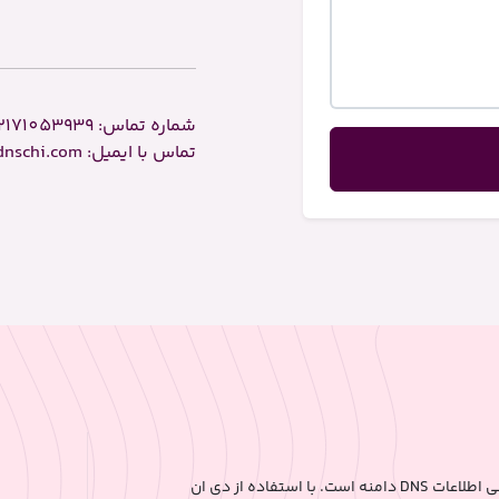
شماره تماس:
2171053939
تماس با ایمیل: contact [at] dnschi.com
دی ان اس چی ابزاری قدرتمند و رایگان برای مدیریت و بررسی اطلاعات DNS دامنه است. با استفاده از دی ان