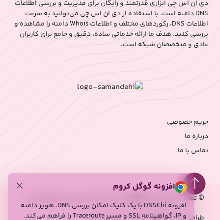
دی ان اس چی ابزاری قدرتمند و رایگان برای مدیریت و بررسی اطلاعات
DNS دامنه است. با استفاده از دی ان اس چی می‌توانید به سرعت
اطلاعات DNS، رکوردهای مختلف و اطلاعات Whois دامنه را مشاهده و
بررسی کنید. هدف ما ارائه خدماتی ساده، دقیق و جامع برای کاربران
عادی و متخصصان شبکه است.
حریم خصوصی
درباره ما
تماس با ما
افزونه گوگل کروم
©
تمامی حقوق برای
DNSچی
(شبکه سازان توسن) محفوظ است.
افزونه DNSChi با یک کلیک امکان بررسی DNS، هویز دامنه
و IP، گواهینامه SSL و مسیر Traceroute را فراهم می‌کند.
طراحی شده با ❤️ توسط وب مستران ایرانی!