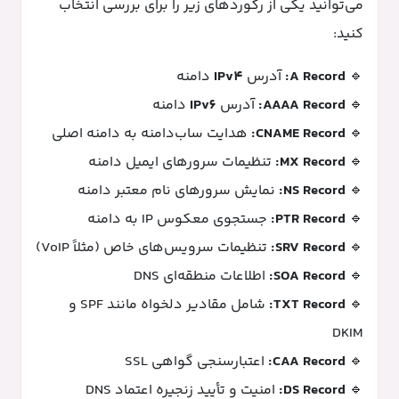
می‌توانید یکی از رکوردهای زیر را برای بررسی انتخاب
کنید:
🔹
A Record:
آدرس
IPv4
دامنه
🔹
AAAA Record:
آدرس
IPv6
دامنه
🔹
CNAME Record:
هدایت ساب‌دامنه به دامنه اصلی
🔹
MX Record:
تنظیمات سرورهای ایمیل دامنه
🔹
NS Record:
نمایش سرورهای نام معتبر دامنه
🔹
PTR Record:
جستجوی معکوس IP به دامنه
🔹
SRV Record:
تنظیمات سرویس‌های خاص (مثلاً VoIP)
🔹
SOA Record:
اطلاعات منطقه‌ای DNS
🔹
TXT Record:
شامل مقادیر دلخواه مانند SPF و
DKIM
🔹
CAA Record:
اعتبارسنجی گواهی SSL
🔹
DS Record:
امنیت و تأیید زنجیره اعتماد DNS