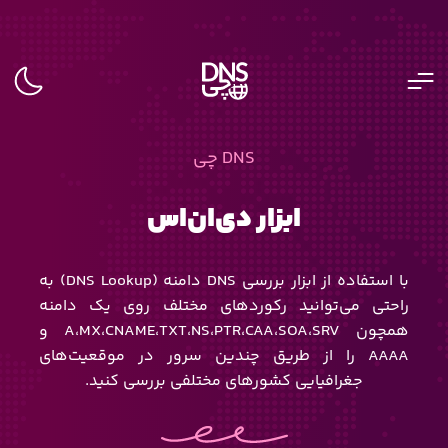
DNS چی
ابزار دی‌ان‌اس
با استفاده از ابزار بررسی DNS دامنه (DNS Lookup) به
راحتی می‌توانید رکوردهای مختلف روی یک دامنه
همچون A،MX،CNAME،TXT،NS،PTR،CAA،SOA،SRV و
AAAA را از طریق چندین سرور در موقعیت‌های
جغرافیایی کشورهای مختلفی بررسی کنید.